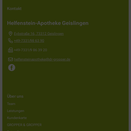
Kontakt
Helfenstein-Apotheke Geislingen
Eybstraße 16
,
73312
Geislingen
+49-7331/98 63 90
+49-7331/9 86 39 20
helfensteinapotheke@dr-gropper.de
Über uns
Team
Leistungen
Kundenkarte
GROPPER & GROPPER