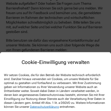
Website aufgefallen? Oder haben Sie Fragen zum Thema
Barrierefreiheit? Dann können Sie sich gerne bei uns melden. Wir
freuen uns auf Ihr Feedback und bemühen uns, die gemeldeten
Barrieren im Rahmen der technischen und wirtschaftlichen
Möglichkeiten schnellstmöglich zu beheben. Bitte teilen Sie uns
mit, auf welcher Seite und bei welcher Funktion Sie auf Barrieren
gestoßen sind.
Bitte benutzen sie dafür das vorgesehene Kontaktformular auf
unserer Website. Sie können uns auch über folgende Wege die
von Ihnen gefundenen Barrieren melden:
E-Mail: helfensteinapotheke@dr-gropper.de
Cookie-Einwilligung verwalten
Telefon: +49-7331/98 63 90
Telefax: +49-7331/9 86 39 20
Wir setzen Cookies, die für den Betrieb der Website technisch erforderlich
Postanschrift: Eybstraße 16 73312 Geislingen
sind. Darüber hinaus verwenden wir Cookies, um unsere Website für Sie
optimal zu gestalten und fortlaufend zu verbessern. Mit Ihrer Zustimmung
Durchsetzungsverfahren und
geben wir Informationen zu Ihrer Verwendung unserer Website auch an
Drittanbieter weiter. Soweit dabei Daten in Ländern verarbeitet werden, in
Marktüberwachungsbehörde
denen kein angemessenes Datenschutzniveau besteht, stimmen Sie mit Ihrer
Einwilligung zur Nutzung dieser Dienste auch der Verarbeitung Ihrer Daten in
Sollten Sie auf Mitteilungen oder Anfragen zur Barrierefreiheit
diesen Ländern gem. Artikel 49 Abs. 1 lit. a DSGVO zu. Weitere Informationen
können Sie unserer
Datenschutzerklärung
entnehmen.
keine zufriedenstellenden Antworten erhalten, können Sie sich an