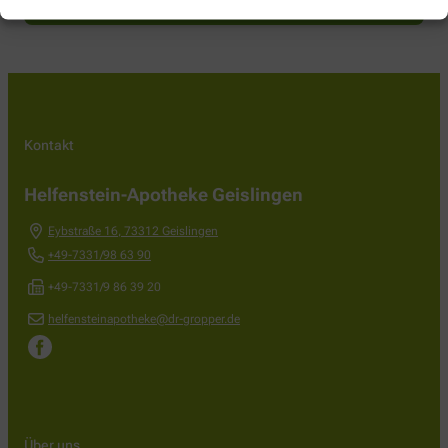
Kontakt
Helfenstein-Apotheke Geislingen
Eybstraße 16
,
73312
Geislingen
+49-7331/98 63 90
+49-7331/9 86 39 20
helfensteinapotheke@dr-gropper.de
Über uns